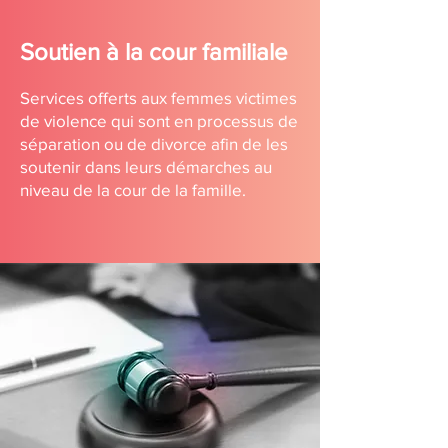
Soutien à la co
ur familiale
Services offerts aux femmes victimes
de violence qui sont en processus de
séparation ou de divorce afin de les
soutenir dans leurs démarches au
niveau de la cour de la famille.