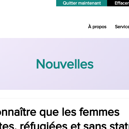
Quitter maintenant
Effacer
À propos
Servic
Nouvelles
onnaître que les femmes
es, réfugiées et sans stat