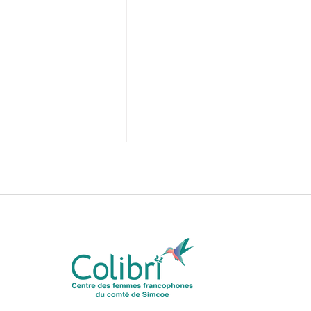
Pour crier haut et fort que
vivre sans violence est un
droit!