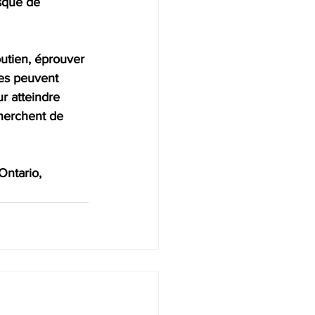
isque de 
utien, éprouver 
les peuvent 
r atteindre 
cherchent de 
Ontario, 