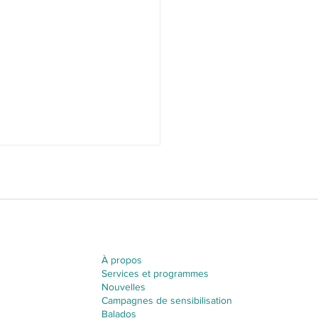
À propos
Services et programmes
 pouvoir mieux
Nouvelles
naître la différence entre
Campagnes de sensibilisation
elation saine et malsaine
Balados