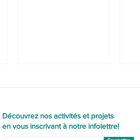
Découvrez nos activités et projets
en vous inscrivant à notre infolettre!
Pour reconnaître le génocide
Pour
des femmes et filles
recon
autochtones
une r