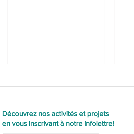
Ateliers d’art expressif
Découvrez nos activités et projets
en vous inscrivant à notre infolettre!
Journ
pour 