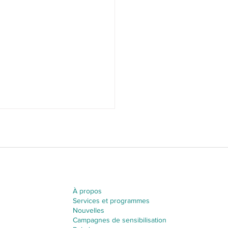
À propos
Services et programmes
ées bien-être gratuites
Nouvelles
les filles de la 7e à la 12e
Campagnes de sensibilisation