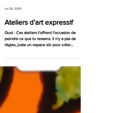
Jul 30, 2025
Ateliers d’art expressif
Quoi : Ces ateliers t'offrent l'occasion de
peindre ce que tu ressens. Il n'y a pas de
règles, juste un espace sûr pour créer
librement, qu'il s'agisse d'une expression
abstraite d'émotion ou d'une scène apaisante
reflétant pour toi le calme. Tout le matériel
est fourni! Où et quand : Vendredi 22 août de
14 h à 15 h 30 à la Bibliothèque de
Collingwood Mercredi 27 août de 10 h 30 à 12
h à la Bibliothèque de Wasaga Beach Cette
activité gratuite s'adresse aux filles et aux
femme