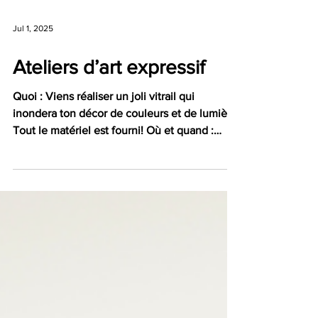
Jul 1, 2025
Ateliers d’art expressif
Quoi : Viens réaliser un joli vitrail qui
inondera ton décor de couleurs et de lumière!
Tout le matériel est fourni! Où et quand :
Vendredi 11 juillet de 14 h à 15 h 30 à la
Bibliothèque de Collingwood Mercredi 30
juillet de 10 h 30 à 12 h à la Bibliothèque de
Wasaga Beach Cette activité gratuite
s'adresse aux filles et aux femmes de 16 ans
et plus. Inscris-toi dès maintenant sur le site
web de la bibliothèque. Les places sont
limitées!